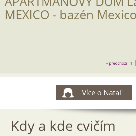
APARTMÁNOVÝ DŮM La
MEXICO - bazén Mexic
« předchozí
1
Více o Natali
Kdy a kde cvičím