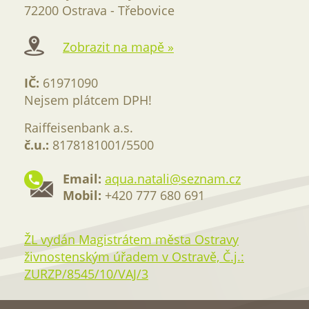
72200 Ostrava - Třebovice
Zobrazit na mapě »
IČ:
61971090
Nejsem plátcem DPH!
Raiffeisenbank a.s.
č.u.:
8178181001/5500
Email:
aqua.natali@seznam.cz
Mobil:
+420 777 680 691
ŽL vydán Magistrátem města Ostravy
živnostenským úřadem v Ostravě, Č.j.:
ZURZP/8545/10/VAJ/3