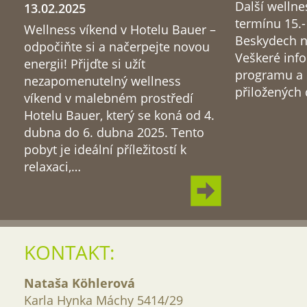
Další wellne
13.02.2025
termínu 15.-
Wellness víkend v Hotelu Bauer –
Beskydech na
odpočiňte si a načerpejte novou
Veškeré inf
energii! Přijďte si užít
programu a 
nezapomenutelný wellness
přiložených
víkend v malebném prostředí
Hotelu Bauer, který se koná od 4.
dubna do 6. dubna 2025. Tento
pobyt je ideální příležitostí k
relaxaci,…
KONTAKT:
Nataša Köhlerová
Karla Hynka Máchy 5414/29