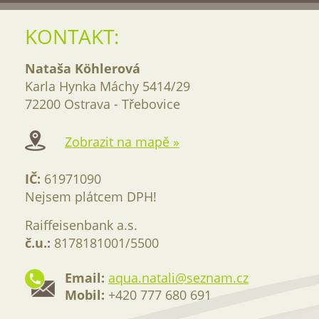
KONTAKT:
Nataša Köhlerová
Karla Hynka Máchy 5414/29
72200 Ostrava - Třebovice
Zobrazit na mapě »
IČ:
61971090
Nejsem plátcem DPH!
Raiffeisenbank a.s.
č.u.:
8178181001/5500
Email:
aqua.natali@seznam.cz
Mobil:
+420 777 680 691