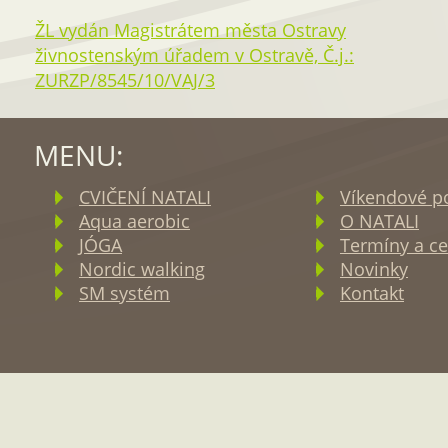
ŽL vydán Magistrátem města Ostravy
živnostenským úřadem v Ostravě, Č.j.:
ZURZP/8545/10/VAJ/3
MENU:
CVIČENÍ NATALI
Víkendové p
Aqua aerobic
O NATALI
JÓGA
Termíny a ce
Nordic walking
Novinky
SM systém
Kontakt