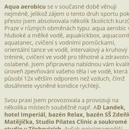
Aqua aerobicu
se v současné době věnuji
nejméně, jelikož zájem o tento druh sportu pok
přesto jsem absolvovala několik školicích kurz
Praze v různých obměnách typu: aqua aerobic 
hluboké a mělké vodě, aquakickbox, aquacomb
aquatanec, cvičení s vodními pomůckami,
orientální tance ve vodě, intervalový a kruhový
trénink, cvičení ve vodě pro těhotné a zdravotn
oslabené. Jsem připravena nabídnou vám kvali
úroveň zpevňování vašeho těla i ve vodě, která
působí 12x větším odporem než vzduch, čímž
dosáhnete vysněné kondice rychleji.
Svou praxi jsem provozovala a provozuji na
několika místech souběžně např. A
D Landek,
hotel Imperiál, bazén Relax, bazén SŠ Zdeň
Matějíčka, Studio Pilates Clinic a soukromé
studio v Třebovicích
. Avšak nejvýznamnější