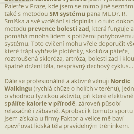
Paletře v Praze, kde jsem se mimo jiné seznám
také s metodou
SM systému
pana MUDr. R.
Smíška a své vzdělání si doplnila i o tuto doko
metodu
prevence bolesti zad
, která funguje a
pomáhá mnoha lidem s potížemi pohybovému
systému. Toto cvičení mohu vřele doporučit v
které trápí vyhřezlé ploténky, skolióza páteře,
roztroušená skleróza, artróza, bolesti zad i klo
špatné držení těla, nesprávný dechový cyklus...
Dále se profesionálně a aktivně věnuji
Nordic
Walkingu
(rychlá chůze o holích v terénu), jed
o vhodnou fyzickou aktivitu, při které efektivně
s
pálíte kalorie v přírodě
, zároveň působí
relaxačně i zábavně. Aprobaci k tomuto sportu
jsem získala u firmy Faktor a velice mě baví
zpevňovat lidská těla pravidelným tréninkem.