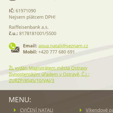
IČ:
61971090
Nejsem plátcem DPH!
Raiffeisenbank a.s.
č.u.:
8178181001/5500
Email:
aqua.natali@seznam.cz
Mobil:
+420 777 680 691
ŽL vydán Magistrátem města Ostravy
živnostenským úřadem v Ostravě, Č.j.:
ZURZP/8545/10/VAJ/3
MENU:
CVIČENÍ NATALI
Víkendové p