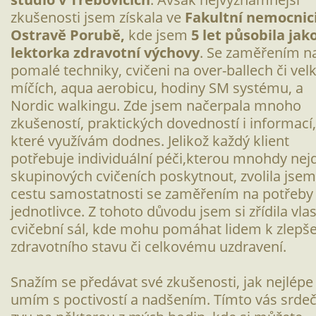
zkušenosti jsem získala ve
Fakultní nemocnici
Ostravě Porubě,
kde jsem
5 let působila jak
lektorka zdravotní výchovy
. Se zaměřením n
pomalé techniky, cvičeni na over-ballech či vel
míčích, aqua aerobicu, hodiny SM systému, a
Nordic walkingu. Zde jsem načerpala mnoho
zkušeností, praktických dovedností i informací,
které využívám dodnes. Jelikož každý klient
potřebuje individuální péči,kterou mnohdy nej
skupinových cvičeních poskytnout, zvolila jsem
cestu samostatnosti se zaměřením na potřeby
jednotlivce. Z tohoto důvodu jsem si zřídila vlas
cvičební sál, kde mohu pomáhat lidem k zlepše
zdravotního stavu či celkovému uzdravení.
Snažím se předávat své zkušenosti, jak nejlépe
umím s poctivostí a nadšením. Tímto vás srde