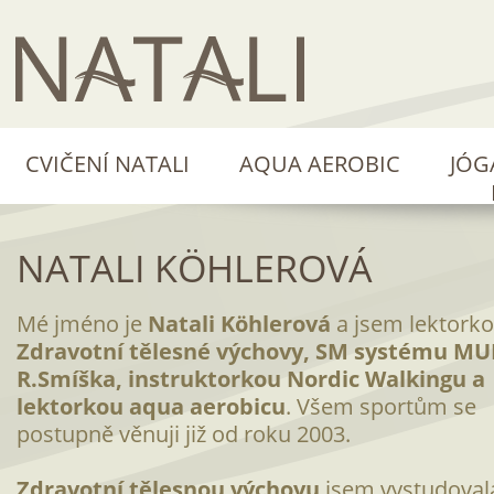
CVIČENÍ NATALI
AQUA AEROBIC
JÓG
NATALI KÖHLEROVÁ
Mé jméno je
Natali Köhlerová
a jsem lektork
Zdravotní tělesné výchovy, SM systému MU
R.Smíška, instruktorkou Nordic Walkingu a
lektorkou aqua aerobicu
. Všem sportům se
postupně věnuji již od roku 2003.
Zdravotní tělesnou výchovu
jsem vystudoval