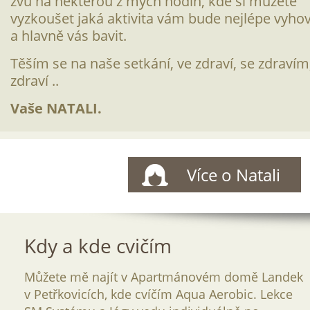
zvu na některou z mých hodin, kde si můžete
vyzkoušet jaká aktivita vám bude nejlépe vyho
a hlavně vás bavit.
Těším se na naše setkání, ve zdraví, se zdravím
zdraví ..
Vaše NATALI.
Více o Natali
Kdy a kde cvičím
Můžete mě najít v Apartmánovém domě Landek
v Petřkovicích, kde cvíčím Aqua Aerobic. Lekce