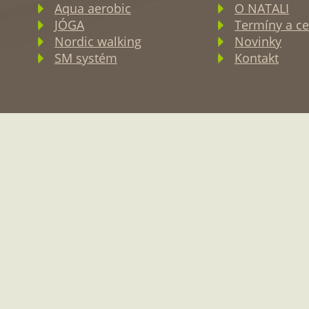
Aqua aerobic
O NATALI
JÓGA
Termíny a ce
Nordic walking
Novinky
SM systém
Kontakt