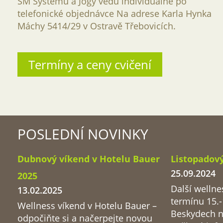
SM Systému a Jógy vedu individuálně po
telefonické objednávce Na adrese Karla Hynka
Máchy 5414/29 v Ostravě Třebovicích.
Termíny a ceny cvičení
POSLEDNÍ NOVINKY
Dubnový víkend v Hotelu Bauer
Listopadov
25.09.2024
2025
Další wellne
13.02.2025
termínu 15.-
Wellness víkend v Hotelu Bauer –
Beskydech na
odpočiňte si a načerpejte novou