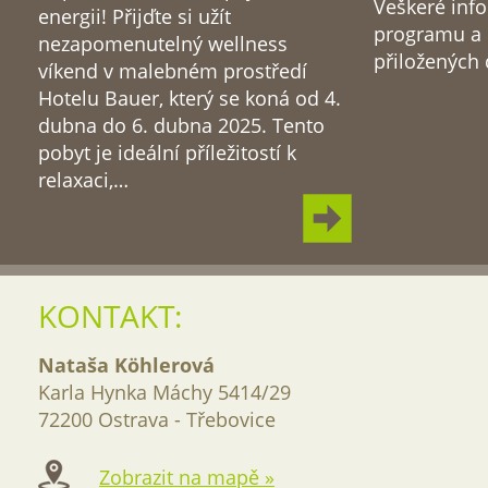
Veškeré inf
energii! Přijďte si užít
programu a 
nezapomenutelný wellness
přiložených
víkend v malebném prostředí
Hotelu Bauer, který se koná od 4.
dubna do 6. dubna 2025. Tento
pobyt je ideální příležitostí k
relaxaci,…
KONTAKT:
Nataša Köhlerová
Karla Hynka Máchy 5414/29
72200 Ostrava - Třebovice
Zobrazit na mapě »