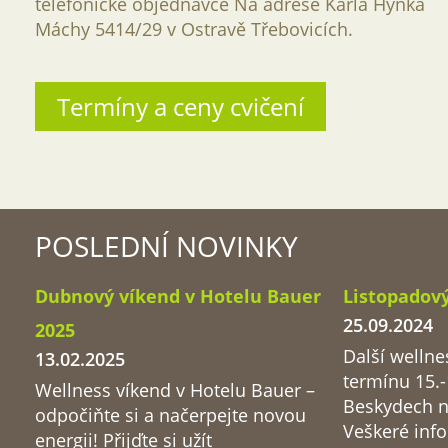
telefonické objednávce Na adrese Karla Hynka
Máchy 5414/29 v Ostravě Třebovicích.
Termíny a ceny cvičení
POSLEDNÍ NOVINKY
Dubnový víkend v Hotelu Bauer
Listopadov
25.09.2024
2025
Další wellne
13.02.2025
termínu 15.-
Wellness víkend v Hotelu Bauer –
Beskydech na
odpočiňte si a načerpejte novou
Veškeré inf
energii! Přijďte si užít