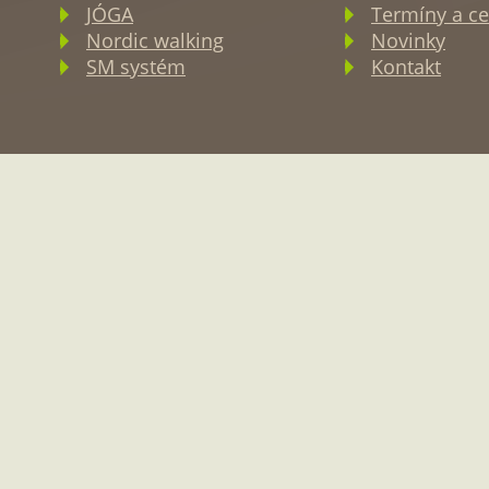
JÓGA
Termíny a ce
Nordic walking
Novinky
SM systém
Kontakt