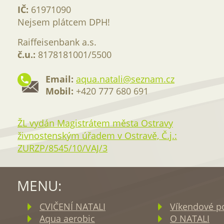
IČ:
61971090
Nejsem plátcem DPH!
Raiffeisenbank a.s.
č.u.:
8178181001/5500
Email:
aqua.natali@seznam.cz
Mobil:
+420 777 680 691
ŽL vydán Magistrátem města Ostravy
živnostenským úřadem v Ostravě, Č.j.:
ZURZP/8545/10/VAJ/3
MENU:
CVIČENÍ NATALI
Víkendové p
Aqua aerobic
O NATALI