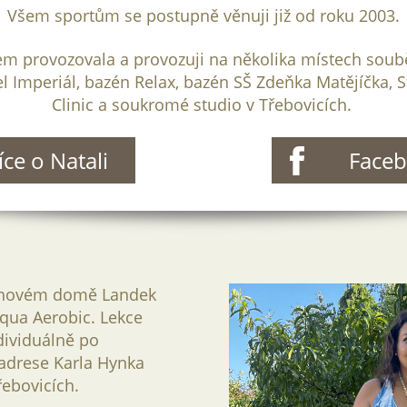
Všem sportům se postupně věnuji již od roku 2003.
sem provozovala a provozuji na několika místech soub
l Imperiál, bazén Relax, bazén SŠ Zdeňka Matějíčka, S
Clinic a soukromé studio v Třebovicích.
íce o Natali
Face
ánovém domě Landek
Aqua Aerobic. Lekce
dividuálně po
adrese Karla Hynka
ebovicích.