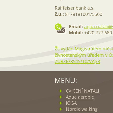
Raiffeisenbank a.s.
č.u.:
8178181001/5500
Email:
aqua.natali@
Mobil:
+420 777 680
ŽL vydán Magistrátem měst
živnostenským úřadem v Ost
ZURZP/8545/10/VAJ/3
MENU:
CVIČENÍ NATALI
Aqua aerobic
JÓGA
Nordic walking