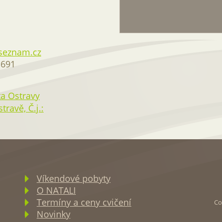
seznam.cz
 691
a Ostravy
ravě, Č.j.:
Víkendové pobyty
O NATALI
Termíny a ceny cvičení
Co
Novinky