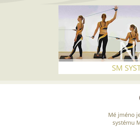
SM SYS
Mé jméno je
systému M