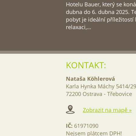
Hotelu Bauer, který se koná
dubna do 6. dubna 2025. T
pobyt je ideální příležitostí 
relaxaci,…
KONTAKT:
Nataša Köhlerová
Karla Hynka Máchy 5414/2
72200 Ostrava - Třebovice
Zobrazit na mapě »
IČ:
61971090
Nejsem plátcem DPH!