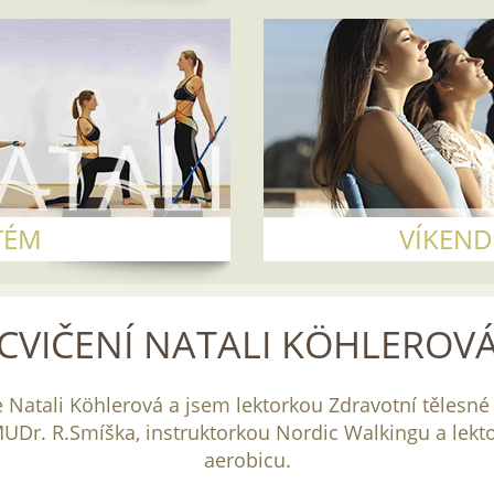
TÉM
VÍKEND
CVIČENÍ NATALI KÖHLEROV
 Natali Köhlerová a jsem lektorkou Zdravotní tělesné
UDr. R.Smíška, instruktorkou Nordic Walkingu a lekt
aerobicu.