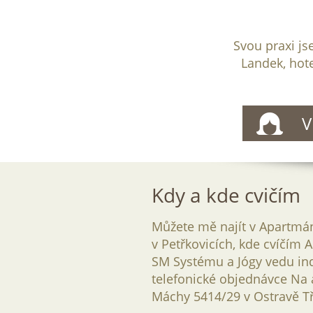
Svou praxi j
Landek, hote
V
Kdy a kde cvičím
Můžete mě najít v Apartm
v Petřkovicích, kde cvíčím 
SM Systému a Jógy vedu in
telefonické objednávce Na 
Máchy 5414/29 v Ostravě Tř