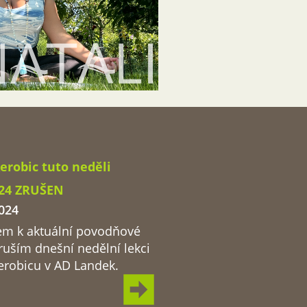
erobic tuto neděli
024 ZRUŠEN
024
em k aktuální povodňové
 ruším dnešní nedělní lekci
erobicu v AD Landek.