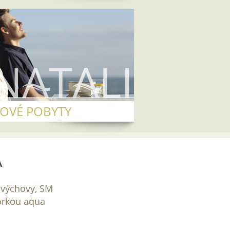
OVÉ POBYTY
Á
 výchovy, SM
orkou aqua