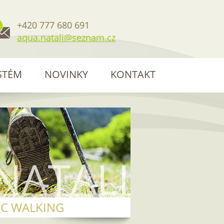
+420 777 680 691
aqua.natali@seznam.cz
STÉM
NOVINKY
KONTAKT
C WALKING