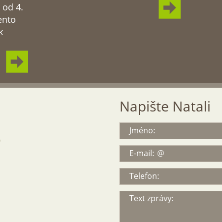
 od 4.
ento
k
Napište Natali
Jméno:
9
E-mail:
Telefon:
Text zprávy: