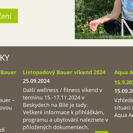
čení
KY
 Bauer
Listopadový Bauer víkend 2024
Aqua A
25.09.2024
15.9.2
Další wellness / fitness víkend v
15.09.2
termínu 15.-17.11.2024 v
auer –
Vzhled
Beskydech na Bílé je tady.
novou
situaci
Veškeré informace k přihláškám,
Aqua A
programu a ubytování naleznete v
přiložených dokumentech.
dí