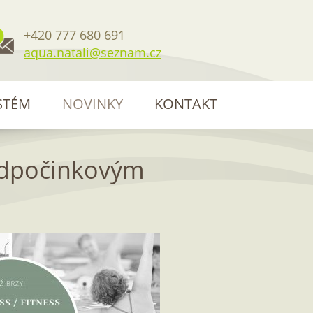
+420 777 680 691
aqua.natali@seznam.cz
STÉM
NOVINKY
KONTAKT
 odpočinkovým