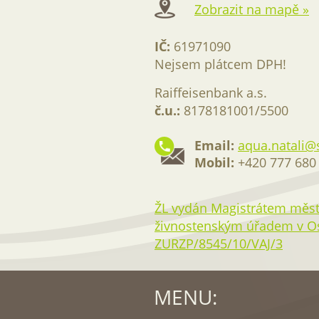
Zobrazit na mapě »
IČ:
61971090
Nejsem plátcem DPH!
Raiffeisenbank a.s.
č.u.:
8178181001/5500
Email:
aqua.natali@
Mobil:
+420 777 680
ŽL vydán Magistrátem měst
živnostenským úřadem v Ost
ZURZP/8545/10/VAJ/3
MENU: