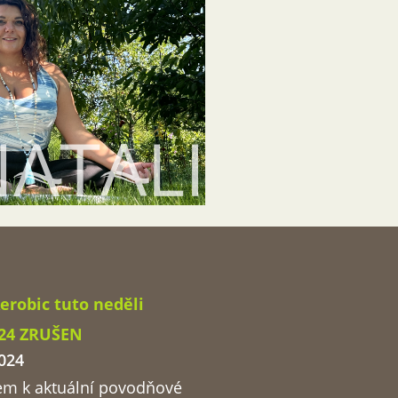
erobic tuto neděli
024 ZRUŠEN
024
em k aktuální povodňové