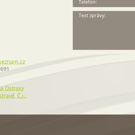
Telefon:
Text zprávy:
seznam.cz
 691
a Ostravy
ravě, Č.j.: