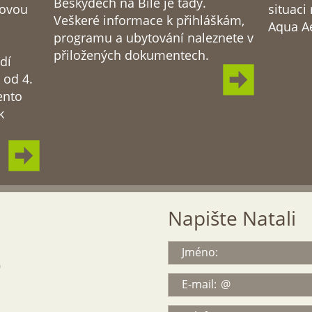
Beskydech na Bílé je tady.
novou
situaci
Veškeré informace k přihláškám,
Aqua A
programu a ubytování naleznete v
přiložených dokumentech.
dí
 od 4.
ento
k
Napište Natali
Jméno:
9
E-mail: