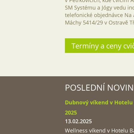
v Petřkovicích, kde cvíčím 
SM Systému a Jógy vedu in
telefonické objednávce Na 
Máchy 5414/29 v Ostravě Tř
Termíny a ceny cvi
POSLEDNÍ NOVIN
Dubnový víkend v Hotelu
2025
13.02.2025
Wellness víkend v Hotelu B