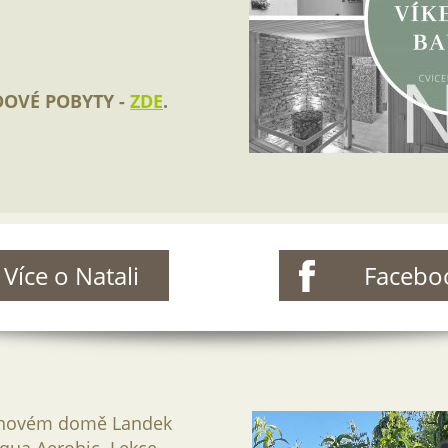
OVÉ POBYTY -
ZDE
.
Více o Natali
Facebo
ánovém domě Landek