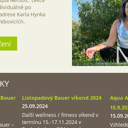
Aqua Aerobic. Lekce
dividuálně po
adrese Karla Hynka
ebovicích.
čení
KY
 Bauer
Listopadový Bauer víkend 2024
Aqua A
25.09.2024
15.9.2
Další wellness / fitness víkend v
15.09.2
termínu 15.-17.11.2024 v
auer –
Vzhled