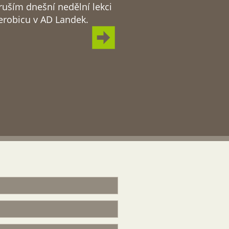
 ruším dnešní nedělní lekci
erobicu v AD Landek.